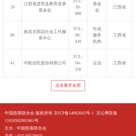
ZCL-
江西省进贤县教育发展
基金
39
30-
江西省
基金会
会
880
ZCL-
社会
南昌太阳花社会工作服
40
06-
服务
江西省
务中心
420
机构
ZCL-
41
中航信托股份有限公司
04-
企业
江西省
356
点击展开全部
中国慈善联合会 版权所有 京ICP备14002642号-1
京公网安备
11010502061061号
主办 : 中国慈善联合会
总机：010-83520910