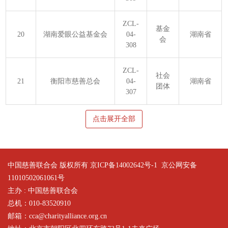
ZCL-
基金
20
湖南爱眼公益基金会
04-
湖南省
会
308
ZCL-
社会
21
衡阳市慈善总会
04-
湖南省
团体
307
点击展开全部
中国慈善联合会 版权所有 京ICP备14002642号-1
京公网安备
11010502061061号
主办 : 中国慈善联合会
总机：010-83520910
邮箱：cca@charityalliance.org.cn