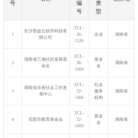
号
编
类
号
型
ZCL-
长沙普益云软件科技有
1
36-
企业
湖南省
限公司
1520
ZCL-
湖南省三湘社区发展基
基金
2
36-
湖南省
金会
会
1504
ZCL-
社会
湖南省乐善社会工作发
3
32-
服务
湖南省
展中心
1466
机构
ZCL-
基金
4
岳阳市教育基金会
32-
湖南省
会
1459