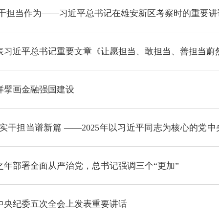
述摘编》
实干担当作为——习近平总书记在雄安新区考察时的重要
表习近平总书记重要文章《让愿担当、敢担当、善担当蔚
样擘画金融强国建设
实干担当谱新篇 ——2025年以习近平同志为核心的党
之年部署全面从严治党，总书记强调三个“更加”
中央纪委五次全会上发表重要讲话