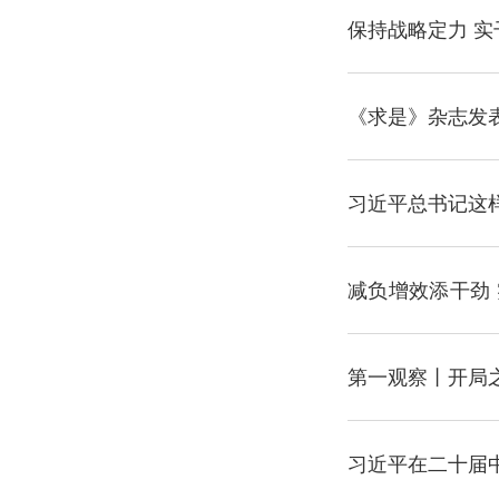
行正确政绩观论
保持战略定力 
《求是》杂志发
习近平总书记这
减负增效添干劲 
述
第一观察丨开局
习近平在二十届