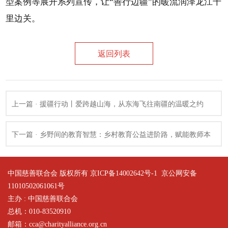
型案例等展开系列宣传，让“善行边疆”的暖流润泽龙江千
里边关。
返回列表
上一篇 · 援疆行动丨爱跨越山海，从东海飞往南疆的温暖之约
下一篇 · 乡野间的教育智慧：乡村教育公益进阶路，赋能教师本
土化创新
中国慈善联合会 版权所有 京ICP备14002642号-1
京公网安备
11010502061061号
主办 : 中国慈善联合会
总机：010-83520910
邮箱：cca@charityalliance.org.cn