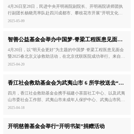
枝花开展
4月26日至28日，民进中央开明画院副院长、开明画院讲师团执
行副团长杨晓亮率队赴四川成都市、攀枝花市开展“开明文化走
基层”活动。活动由开明慈善基金会资助，旨在以书画艺术为媒
2025-05-09
介，深入挖掘苏铁“千年铁树开花”所蕴含的坚韧品格，助力攀枝
花文化事业创新发展。
智善公益基金会举办中国梦·脊梁工程医患见面会
暨2025 春北京义诊救助活动
4月20日，以“明天会更好”为主题的中国梦·脊梁工程医患见面会
暨2025春北京义诊救助活动，在北京优联医院成功举行。来自20
个省市自治区的136位脊柱畸形患者参加。智善公益基金会现场
2025-04-20
将12位患者纳入救助范围，对需要拍片检查的109位患者，基金
会捐赠了全部拍片费用。骨科云课堂线上直播，3.8万人次在线
香江社会救助基金会为武夷山市 6 所学校送去“公
观看并点赞。
益阅读分享课”
四月，香江社会救助基金会携手福建小茶苗社工中心、以及武夷
山市委社会工作部、武夷山市未成年人保护中心、武夷山市民政
局、共青团武夷山市委员会等各单位，共同为武夷山市的孩子们
2025-04-18
送上一份特别的礼物——公益阅读分享课。
开明慈善基金会举行“开明书架”捐赠活动