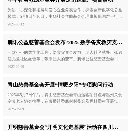
中华社会救助基金会开展走访企业、项目活动
为进一步深化和拓展与爱心企业务实合作，探索创新数字化公益
模式，5月9日至10日，中华社会救助基金会理事长郑国君一行赴
深圳走访了中国平安保险（集团）有限公司、腾讯科技有限公司
2025-05-12
等4家爱心企业及关爱抗战老兵公益项目团队。通过座谈交流，
在推进已有合作项目、拓展新的合作领域、推动科技赋能慈善探
腾讯公益慈善基金会发布“2025 数字备灾救灾支持
索与实践等方面达成多项共识。
体系”
一款小小的数字化工具，给救灾资金发放、老人社区就餐、孤独
症儿童社区融合等，带来巨大的变革。腾讯公益慈善基金会（以
下简称腾讯基金会）联合壹基金、云南省慈善总会等共同发
2025-05-09
起“数字救灾”系列行动，通过搭建数字关爱平台，连接爱心商
户、在地社会服务机构等资源，推动了以受助人为中心的救灾备
青山慈善基金会开展“情暖夕阳”专项慰问行动
灾新生态的形成。
2025年5月7日午后，青山慈善基金会青山运输项目点与温州关爱
空巢老人协会携手，在藤桥镇岙底村村委会及枫林岙村开展"情
暖夕阳"专项慰问行动，为40户困难户送上春日温情。藤桥镇党
2025-05-09
委副书记周艺、鹿城区委社会工作部副部长兼两新工委副书记鲁
伟等领导出席本次活动。
开明慈善基金会“开明文化走基层”活动在四川攀