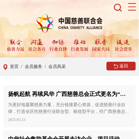
返回
首页
/ 会员服务
/ 会员风采
扬帆起航 再续风华 广西慈善总会正式更名为“广
西慈善联合总会”
为更好地凝聚慈善力量，充分链接爱心资源，促进慈善行业自
律，打造全区性慈善行业联合型、枢纽型平台，经广西慈善总会
第五届第三次会员大会决议通过，报经自治区民政厅审核批准，
2025-05-13
2025年4月30日“广西慈善总会”正式更名为“广西慈善联合总会”。