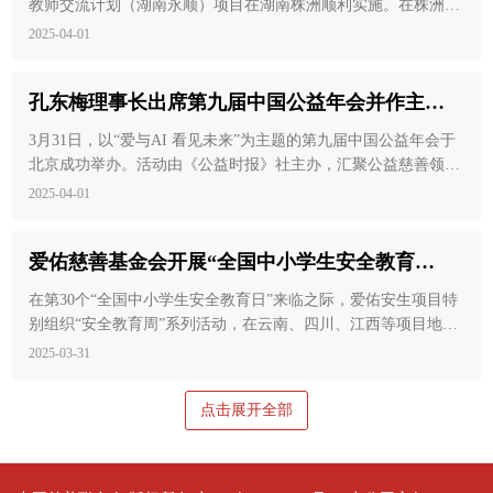
教师交流计划（湖南永顺）项目在湖南株洲顺利实施。在株洲市
荷塘区科学教育专家名师的指导下，来自湖南永顺的6位科学骨
2025-04-01
干教师分别前往荷塘区三所学校参与了为期一个月的沉浸式跟岗
学习实践。
孔东梅理事长出席第九届中国公益年会并作主旨
演讲 共话AI赋能公益新生态
3月31日，以“爱与AI 看见未来”为主题的第九届中国公益年会于
北京成功举办。活动由《公益时报》社主办，汇聚公益慈善领域
政策制定者、科技领军者与实践创新者，围绕人工智能时代公益
2025-04-01
慈善的机遇与挑战展开深度对话。东润公益基金会理事长孔东梅
受邀出席活动并以《AI赋能 共筑公益慈善新生态》为题作主旨
爱佑慈善基金会开展“全国中小学生安全教育
演讲，系统阐述AI技术赋能公益慈善生态的创新实践与未来图
景。
日”系列活动
在第30个“全国中小学生安全教育日”来临之际，爱佑安生项目特
别组织“安全教育周”系列活动，在云南、四川、江西等项目地面
向乡村儿童，围绕居家安全和交通安全开展主题课程教育，通过
2025-03-31
生动趣味地普及安全知识，不断提升偏远乡村儿童的安全意识和
自护能力。
点击展开全部