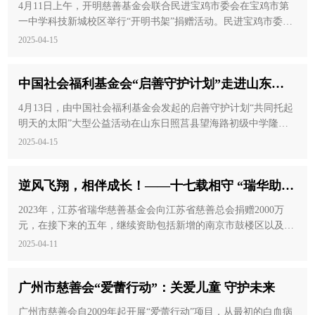
4月11日上午，开明慈善基金会联合民进宝鸡市委会在宝鸡市第
一中学科技新城校区举行“开明书架”捐赠活动。民进宝鸡市委会
主委李文与中共宝鸡市第一中学党委书记邓向龙共同为“开明书
2025-04-15
架”项目揭牌。
中国社会福利基金会“启善守护计划”走进山东日
照莒县望海中学
4月13日，由中国社会福利基金会发起的启善守护计划“共同托起
明天的太阳”大型公益活动在山东日照莒县望海路初级中学隆重
举行。学校师生、家长共六百余人齐聚一堂，共同见证这场意义
2025-04-15
非凡的公益之旅。
逆风飞翔，相伴成长！——十七载相守 “瑞华助
孤”项目照亮求学路
2023年，江苏省瑞华慈善基金会向江苏省慈善总会捐赠2000万
元，在接下来的五年，继续资助包括新增的南京市鼓楼区以及以
往资助的共13个县（市、区）的困难家庭孤儿和事实孤儿，帮助
2025-04-11
他们完成学业，追逐梦想。
广州市慈善会“爱蕾行动”：关爱儿童 守护未来
广州市慈善会自2009年起开展“爱蕾行动”项目，从最初的白血病