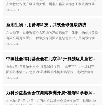
儿童救助迭代升级成为关爱广州市户籍及来穗务工家庭困难儿
童，提供助学、助医、心理健康等帮扶，并开展困境儿童相关的
2025-04-11
公益慈善活动与项目，促进儿童健康成长与发展。
圣湘生物：用爱与科技，共筑全球健康防线
在全球卫生健康资源分布不均的严峻形势下，圣湘生物科技股份
有限公司勇担重任，积极投身国际公益慈善事业，用实际行动诠
释着企业的责任与担当，为构建人类卫生健康共同体贡献着中国
2025-04-09
力量。
中国社会福利基金会在北京举行“孤独症儿童艺术
演出”
今年4月2日是第十八个“世界孤独症日”，当天下午，一场别开生
面的艺术演出在北京798艺术区的小柯剧场举行。此次活动由中
国社会福利基金会自闭症儿童救助基金主办。几十位曾经得到来
2025-04-03
自该项基金帮助过的孤独症儿童及家长代表成为此次演出的主
角。来自社会各界的爱心个人和企业代表、医疗专家、孤独症疗
万科公益基金会在湖南株洲开展“桂馨科学教师交
愈教师、志愿者和文艺工作者共聚一堂观看演出并分享了他们的
感人故事。
流计划项目”
2025年3月3日-28日，在万科公益基金会捐赠支持下，桂馨科学