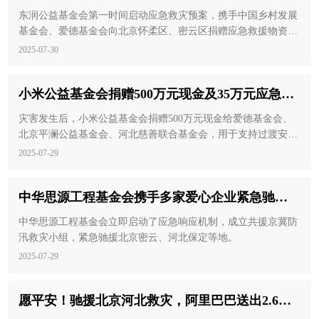
基金会，驰援北京汛情灾区
东润公益基金会第一时间启动应急救灾预案，携手中国乡村发展
基金会、爱德基金会向北京怀柔区、密云区捐赠应急救援物资。
本批次救援物资中包含薄毛毯、成人雨衣、消毒凝胶、防爆电筒
2025-07-30
等生活必需品，保障受灾群众的过渡安置。
小米公益基金会捐赠500万元现金及35万元应急物
资，紧急驰援华北强降雨救灾
灾害发生后，小米公益基金会捐赠500万元现金给爱德基金会、
北京平澜公益基金会、河北慈善联合基金会，用于支持过渡安置
和灾后重建等工作。
2025-07-29
中华思源工程基金会携手多家爱心企业紧急驰援
北京、河北暴雨受灾地区
中华思源工程基金会立即启动了应急响应机制，成立共援京冀防
汛救灾小组，紧急驰援北京密云、河北保定等地。
2025-07-29
愿平安！驰援北京河北救灾，阿里巴巴送出2.6万