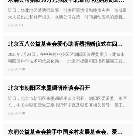
水滴公司捐款30万元驰援华北暴雨 救援物资陆续
送达
近日，华北地区遭遇强降雨，引发严重洪涝和地质灾害，造成重
大人员伤亡和财产损失。水滴公司在第一时间启动应急响应机
制，向北京光彩公益基金会捐赠30万元用于灾区援助，并协调内
2025-07-31
外部力量支持华北地区的防汛救灾工作。
北京五八公益基金会爱心助听器捐赠仪式在四十
七团举行
2025年7月24日，在中关村科技园区朝阳园管理委员会（北京市
朝阳区科学技术和信息化局）、北京市援疆和田指挥部墨玉县工
作队的指导支持下，北京五八公益基金会联合北京爱尔公益基金
2025-07-30
会共同开展的爱心助听器捐赠仪式，在四十七团便民服务中心顺
利举行。
北京市朝阳区来墨调研座谈会召开
近日，北京市朝阳区来墨调研座谈会召开。朝阳区委常委、副区
长，中关村朝阳园党工委书记舒毕磊及朝阳区相关领导；墨玉县
委书记孔德建及相关县领导、部门主要负责人；北京市援和墨玉
2025-07-30
县工作队干部参加会议。
东润公益基金会携手中国乡村发展基金会、爱德