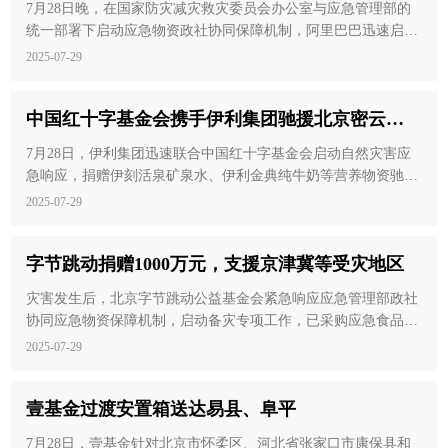
箱生活必需物资
7月28日晚，在国家防灾减灾救灾委员会办公室与应急管理部的
统一部署下启动应急物资政社协同保障机制，阿里巴巴迅速启动
应急救灾联动旗下菜鸟等业务，紧急向北京送出首批方便食品、
2025-07-29
饮用水等基本生活物资1.3万箱，保障受灾群众基本生活需求。
中国红十字基金会携手伊利集团驰援北京密云、
怀柔受灾地区
7月28日，伊利集团迅速联合中国红十字基金会启动自然灾害应
急响应，捐赠伊刻活泉矿泉水、伊利金典纯牛奶等营养物资驰援
灾区。
2025-07-29
字节跳动捐赠1000万元，支援京津冀等受灾地区
灾害发生后，北京字节跳动公益基金会紧急响应应急管理部政社
协同应急物资保障机制，启动备灾专项工作，已采购应急食品、
应急发电设备等生活物资支持北京密云、怀柔及河北保定受灾地
2025-07-29
区。
壹基金过渡安置箱送达易县、阜平
7月28日，壹基金针对北京市怀柔区、河北省张家口市康保县和