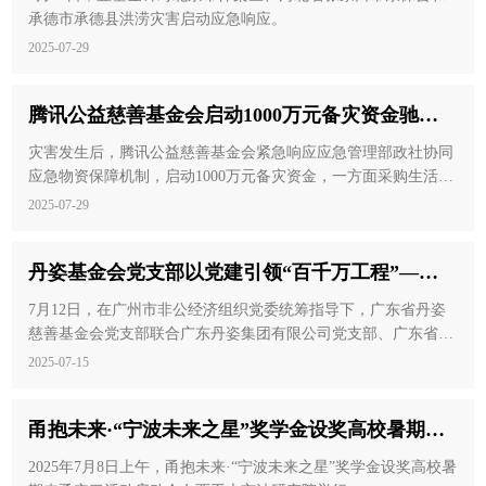
承德市承德县洪涝灾害启动应急响应。
2025-07-29
腾讯公益慈善基金会启动1000万元备灾资金驰援
华北强降雨灾情
灾害发生后，腾讯公益慈善基金会紧急响应应急管理部政社协同
应急物资保障机制，启动1000万元备灾资金，一方面采购生活物
资用于受灾地区的紧急救助，另一方面统筹支持过渡安置和灾后
2025-07-29
恢复重建阶段脆弱人群保障及以工代赈等专项工作。
丹姿基金会党支部以党建引领“百千万工程”——
携手丹姿集团党支部、哥弟党支部、启萌志愿中
7月12日，在广州市非公经济组织党委统筹指导下，广东省丹姿
心共绘乡村振兴新画卷
慈善基金会党支部联合广东丹姿集团有限公司党支部、广东省哥
弟菩及公益基金会党支部，赴从化区太平镇黄溪村开展“党建共
2025-07-15
建·丹心惠民”主题党日活动。
甬抱未来·“宁波未来之星”奖学金设奖高校暑期来
甬实习活动启动会在西工大宁波研究院召开
2025年7月8日上午，甬抱未来·“宁波未来之星”奖学金设奖高校暑