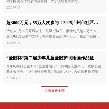
期来甬实习活动启动会在西工大宁波研究院举行。
2025-07-15
超3000万元，55万人次参与！2025广州市社区慈
善助力民生微实事活动线上专区圆满结束
活动自5月26日开展以来，截至7月4日，累计动员超55万人次，
逾608家企业参与支持，共筹集资金超3000万元，在全市范围内
掀起一股慈善热潮。
2025-07-14
“爱眼杯”第二届少年儿童爱眼护眼绘画作品征集
活动启动
今年6月6日是第30个“全国爱眼日”。由中国儿童中心、爱眼公益
基金会主办，《中国校外教育》杂志社承办，爱尔眼科医院集团
支持的“爱眼杯”第二届全国少年儿童爱眼护眼绘画作品征集活动
2025-06-11
在京启动，活动以“守护心灵之窗 追逐梦想之光”为主题，围
绕“爱护眼睛”“保护视力”等内容，面向全国儿童青少年征集原创
点击展开全部
绘画作品。