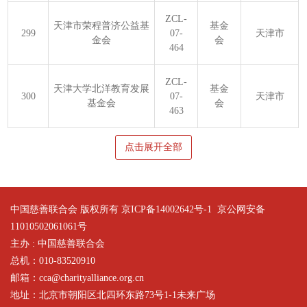
ZCL-
天津市荣程普济公益基
基金
299
07-
天津市
金会
会
464
ZCL-
天津大学北洋教育发展
基金
300
07-
天津市
基金会
会
463
点击展开全部
中国慈善联合会 版权所有 京ICP备14002642号-1
京公网安备
11010502061061号
主办 : 中国慈善联合会
总机：010-83520910
邮箱：cca@charityalliance.org.cn
地址：北京市朝阳区北四环东路73号1-1未来广场