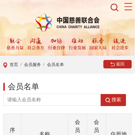
返回
首页
/ 会员服务
/ 会员名单
会员名单
搜索
会
会
序
员
员
名称
住所地