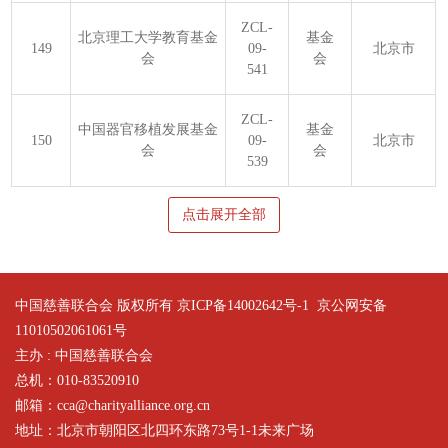
ZCL-
北京理工大学教育基金
基金
149
09-
北京市
会
会
541
ZCL-
中国器官移植发展基金
基金
150
09-
北京市
会
会
539
点击展开全部
中国慈善联合会 版权所有 京ICP备14002642号-1
京公网安备
11010502061061号
主办 : 中国慈善联合会
总机：010-83520910
邮箱：cca@charityalliance.org.cn
地址：北京市朝阳区北四环东路73号1-1未来广场