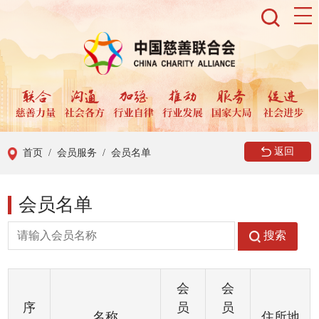
返回
首页
/ 会员服务
/ 会员名单
会员名单
搜索
会
会
序
员
员
名称
住所地